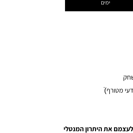
ימים
שחק
עי מטורף)ֿ
לעצמם את היתרון המנטלי