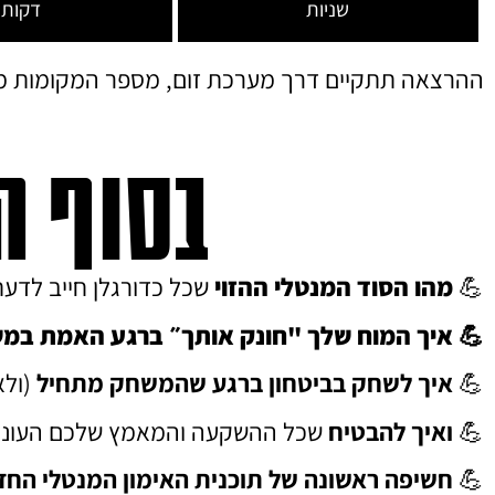
שניות
דקות
ההרצאה תתקיים דרך מערכת זום, מספר המקומות מו
בסוף ה
💪
מהו הסוד המנטלי ההזוי
שכל כדורגלן חייב לדע
💪 איך המוח שלך "חונק אותך״ ברגע האמת במ
💪
איך לשחק בביטחון ברגע שהמשחק מתחיל
(ולא
💪
ואיך להבטיח
שכל ההשקעה והמאמץ שלכם העונה ל
💪
חשיפה ראשונה של תוכנית האימון המנטלי החד