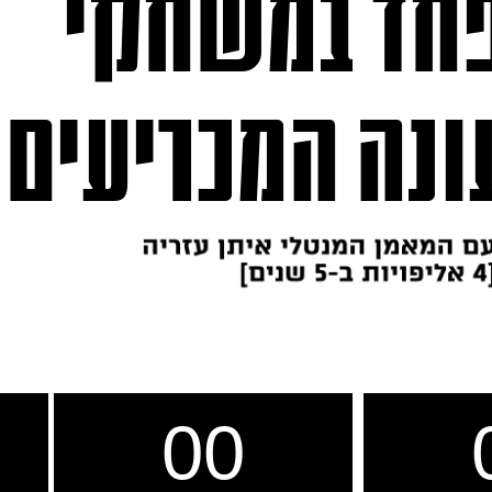
פחד
במשחקי
ונה המכריעים
00