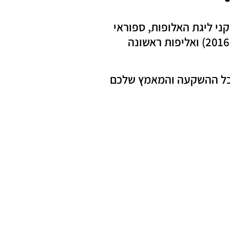
קני ליגת האלופות, ספוראי
על, שחקני NBA וזכה ב-4 אליפויות בתוך 5 שנים כמאמן מנטלי: 3 אליפויות ברצף עם הפועל ב"ש (2016-2018) ואליפות ראשונה
 שכל ההשקעה והמאמץ שלכם