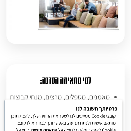
למי מתאימה הסדנה:
מאמנים, מטפלים, מרצים, מנחי קבוצות
ויועצים
פרטיותך חשובה לנו
קובצי Cookie מסייעים לנו לשפר את החוויה שלך, להציג תוכן
בעלי עסקים, יזמים, אנשי שיווק ומכירות
מותאם אישית ולנתח תנועה. באפשרותך לבחור אילו קובצי
מנהלים, מנכ״לים ומבילי צוותים
Cookie לאפשר על-ידי לחיצה על
התאמה אישית
. לחץ על