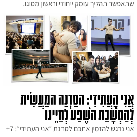
שתאפשר תהליך עומק ייחודי וראשון מסוגו.
אֲנִי הָעֲתִידִי: הסַדְנַה המַעֲשִׂית
לְהַמְשָׁכַת השֶׁפַע לְחַיֵּינוּ
אני נרגש להזמין אתכם לסדנת ״אני העתידי״: 7+