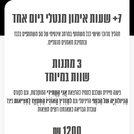
7+ שעות אימון מנטלי ביום אחד​
תהליך מרוכז ואישי לכל משתתף במרחב אינטימי של 50 משתתפים בלבד
ובתמיכת מאמנים מנטליים.
3 מתנות
שוות במיוחד
גישה מיידית ושלכם לתמיד להרצאת
אֲנִי הָעֲתִידִי
המוקלטת, וגם לקורס
הַבִּיולוגְיָה של הַכסֶף
הדיגיטלי וגם
למַדְרִיךְ הָאוֹדְיוֹ הַמְּקֻצָּר לַמְּצִיאוּת
כיצד
עובדת הבריאה כשאנחנו רוצים תוצאות
1200 ₪