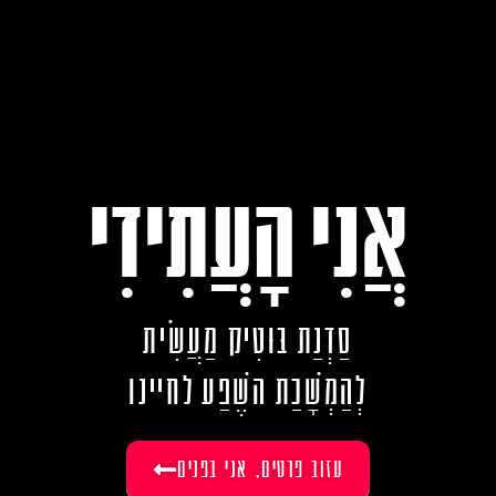
אֲנִי הָעֲתִידִי
סַדְנַת בּוּטִיק מַעֲשִׂית
לְהַמְשָׁכַת השֶׁפַע לחיינו
עזוב פרטים, אני בפנים