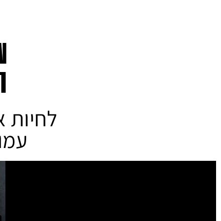
N
ת
לחיות א
עמו