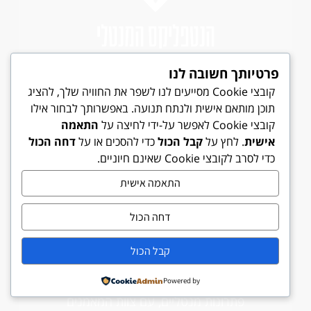
הנטפליקס המנטלי
מדיטציות, הדמייה וטכניקות נשימה לנטרול
פרטיותך חשובה לנו
לחצים לפני במהלך ובסוף כל אימון ומשחק
קובצי Cookie מסייעים לנו לשפר את החוויה שלך, להציג
תוכן מותאם אישית ולנתח תנועה. באפשרותך לבחור אילו
קובצי Cookie לאפשר על-ידי לחיצה על
התאמה
אישית
. לחץ על
קבל הכול
כדי להסכים או על
דחה הכול
כדי לסרב לקובצי Cookie שאינם חיוניים.
התאמה אישית
דחה הכול
ייעוץ מנטלי ONLINE​
קבל הכול
ייעוץ מנטלי לדיוק מטרות, זיהוי אתגרים ומתן
Powered by
פתרונות מנטליים, עם צוות המאמנים