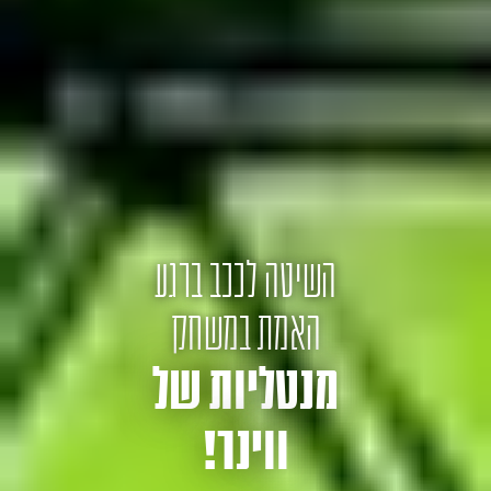
השיטה לככב ברגע
האמת במשחק
מנטליות של
ווינר!