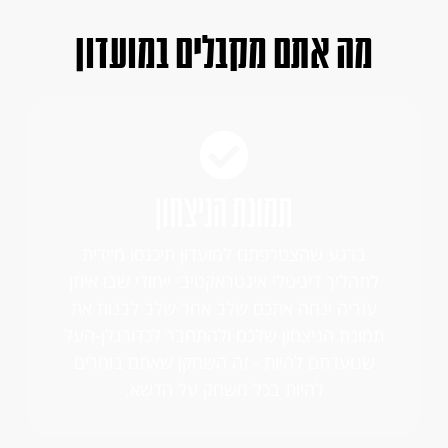
מה אתם מקבלים במועדון
תמונת הניצחון
ברגע שהצטרפתם למועדון תיכנסו מיידית
לתהליך דיגיטלי אינטראקטיבי ייחודי שבו איתן
עזריה ינחה אתכם שלב אחר שלב לבנות את
תמונת הניצחון שלכם ולהתחבר לכדורגלן-העל
שנועדתם להיות - זה השחקן שאתם בוחרים
להיות בכל משחק על הדשא.