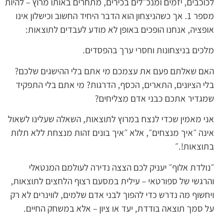
לכוכבים, יזמים ומנכ״לים בכירים, מתחרים באותו מרוץ – להיות
מספר 1. אך כשהניצחון הוא הדבר היחיד החשוב וכישלון אינו
אופציה, אנחנו הופכים באופן לא מודע לעבדים לתוצאות:
מלכים בניצחונות וחסרי ערך בהפסדים.
האם שאלתם פעם את עצמכם מי אתם בלי ההישגים שלכם?
בלי הציונים, התארים, הכסף, הדרגות? מי אתם בלי התפקיד
שמגדיר אתכם כבני אדם מצליחים?
אני מאמין שכדי לנצח במרוץ לתוצאות, השאלה שעלינו לשאול
אינה ״איך מנצחים״, אלא ״איך בונים זהות מנצחת ללא תלות
בתוצאות!.״
״נולדת אלוף״ יעניק לכם הצצה נדירה לעולמם המנטאלי
והרגשי של ספורטאי – עילית במסעם רצוף הלחצים לתוצאות,
ויחשוף מה נדרש כדי להפוך לבני אדם שלמים, לווינרים לא רק
על סמך תוצאה בודדת, יעד או ציון – אלא במשחק החיים.