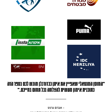
"החוסן המנטאלי שאפיין את איתן ככדורגלן מוגש לכם בספר הזה
כתוכנית אימון מעשית להצלחה בכל תחום בחייכם.״
– אברם גרנט