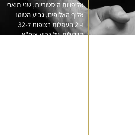
אליפויות היסטוריות, שני תוארי
אלוף האלופים, גביע הטוטו
ו- 2 העפלות רצופות ל-32
הגדולות של גביע אופ"א.
עירוני קריית שמונה:
זכייה
ראשונה של המועדון בגביע
הישגים
המדינה בכדורגל, והעפלה
מרכזיים
למוקדמות הליגה האירופית.
כיועץ
נבחרת ישראל:
מונה לתפקיד
מנטלי
היועץ המנטאלי של נבחרת
ישראל הצעירה בכדורגל
לקראת טורניר מוקדמות
אליפות אירופה. לוקח חלק