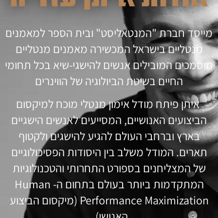
מייסד חברת "המנטאליסט" ובית הספר למאמנים
מנטליים בישראל המכשירה
מאמנים מנטליים
מוסמכים המובילים אנשים להישגי-שיא בכל תחומי
החיים בשיטת הביולוגיה של הווינרים
איתן פיתח
מודל אימון מנטלי מוכח למיקסום
הביצועים האנושיים, המסייעים לאנשים הישגיים
בארץ וברחבי העולם להגיע להישגים ולקטוף
תארים. המודל משלב בין היסודות הפסיכולוגיים
של המצליחנים בספורט התחרותי והטכנולוגיות
המתקדמות ביותר בעולם בתחום ה- Human
Performance Maximization (מיקסום הביצוע
האנושי).