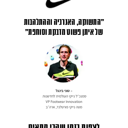
״התשוקה, האנרגיה וההתלהבות
של איתן פשוט מדבקת וסוחפת״
– טוני בינגל
סמנכ״ל נייקי העולמית לחדשנות
VP Footwear Innovation
מטה נייקי
פורטלנד, ארה״ב
לצפות בזמן שהכי מתאים