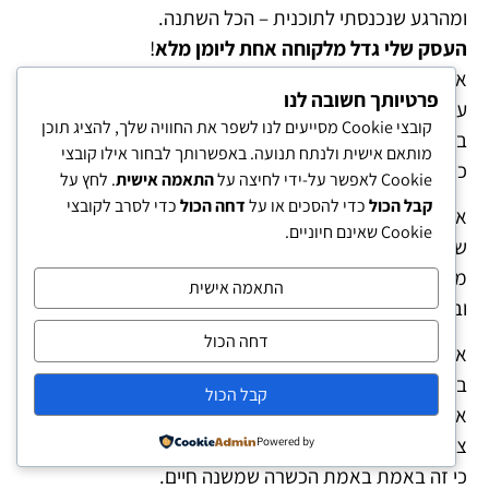
ומהרגע שנכנסתי לתוכנית – הכל השתנה.
העסק שלי גדל מלקוחה אחת ליומן מלא
!
אני לגמרי מאמינה בשליחות שלי ובמקום שלי.
פרטיותך חשובה לנו
עשיתי שינויים שלא חלמתי לעשות
קובצי Cookie מסייעים לנו לשפר את החוויה שלך, להציג תוכן
בעשר שנים הקרובות,
מותאם אישית ולנתח תנועה. באפשרותך לבחור אילו קובצי
כי הבנתי שהכל מתחיל ונגמר בי.
Cookie לאפשר על-ידי לחיצה על
התאמה אישית
. לחץ על
קבל הכול
כדי להסכים או על
דחה הכול
כדי לסרב לקובצי
אני מודה לגמרי לכל אחת ואחד מהצוות שם,
Cookie שאינם חיוניים.
שעזר לי להבין מי אני,
מה אני רוצה להיות
התאמה אישית
ובזכות העבודה העמוקה והמנטלית שעשיתי שם, הכל קרה.
דחה הכול
אני מאמינה שכל אחד,
בלי קשר למקצוע שלו,
קבל הכול
אם הוא עצמאי או לא עצמאי,
צריך לעבור את ההכשרה הזאת,
Powered by
כי זה באמת באמת הכשרה שמשנה חיים.