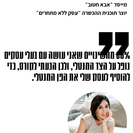
מייסד ״אבא חטוב״
יוצר תוכנית ההכשרה ״עסק ללא מתחרים״
80% מהשינויים שאני עושה עם בעלי עסקים
נופל על הצד המנטלי, ולכן הגעתי לקורס, כדי
להוסיף לעסק שלי את הפן המנטלי.