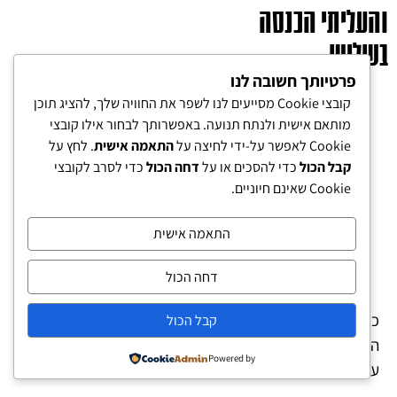
והעליתי הכנסה
בשליש
פרטיותך חשובה לנו
קובצי Cookie מסייעים לנו לשפר את החוויה שלך, להציג תוכן
מותאם אישית ולנתח תנועה. באפשרותך לבחור אילו קובצי
Cookie לאפשר על-ידי לחיצה על
התאמה אישית
. לחץ על
קבל הכול
כדי להסכים או על
דחה הכול
כדי לסרב לקובצי
Cookie שאינם חיוניים.
התאמה אישית
דחה הכול
טל סלובו
כשהקשבתי בפעם הראשונה למה שאיתן קורא לו “האדם
קבל הכול
השלם”, אמרתי לעצמי – טוב, עזבי, תתמקדי בתכל’ס:
Powered by
עסק, קריירה, הכנסה. שיפסיקו לבלבל לי בשכל.