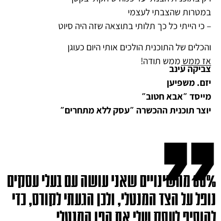
במטרות שהצבתי לעצמי
– כי הייתי כל כך תלותי בתוצאה שזה היה סיוט
והכלים של התוכנית הולכים אותי היום כעוגן
אז ממש ממש תודה!
צביקה עינב
יזם. משפיען
מייסד ״אבא חטוב״
יוצר תוכנית ההכשרה ״עסק ללא מתחרים״
80% מהשינויים שאני עושה עם בעלי עסקים
נופל על הצד המנטלי, ולכן הגעתי לקורס, כדי
להוסיף לעסק שלי את הפן המנטלי.