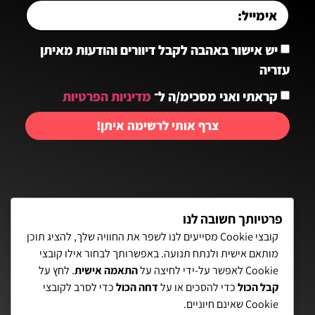
יש אישור באהבה לקבל דיוורים והודעות מאיתן
עזריה
קראתי ואני מסכימ/ה ל־
מדיניות הפרטיות
צרף אותי לרשימה איתן!
יצירת קשר:
פרטיותך חשובה לנו
קובצי Cookie מסייעים לנו לשפר את החוויה שלך, להציג תוכן
מותאם אישית ולנתח תנועה. באפשרותך לבחור אילו קובצי
פאת השולחן 15, תל-אביב
Cookie לאפשר על-ידי לחיצה על
התאמה אישית
. לחץ על
קבל הכול
כדי להסכים או על
דחה הכול
כדי לסרב לקובצי
072-3972700
Cookie שאינם חיוניים.