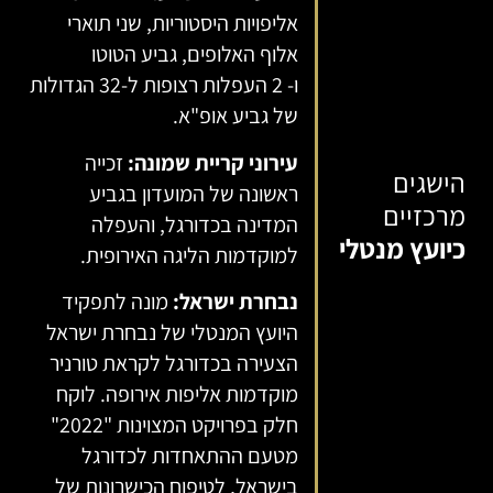
אליפויות היסטוריות, שני תוארי
אלוף האלופים, גביע הטוטו
ו- 2 העפלות רצופות ל-32 הגדולות
של גביע אופ"א.
עירוני קריית שמונה:
זכייה
הישגים
ראשונה של המועדון בגביע
מרכזיים
המדינה בכדורגל, והעפלה
כיועץ מנטלי
למוקדמות הליגה האירופית.
נבחרת ישראל:
מונה לתפקיד
היועץ המנטלי של נבחרת ישראל
הצעירה בכדורגל לקראת טורניר
מוקדמות אליפות אירופה. לוקח
חלק בפרויקט המצוינות "2022"
מטעם ההתאחדות לכדורגל
בישראל, לטיפוח הכישרונות של