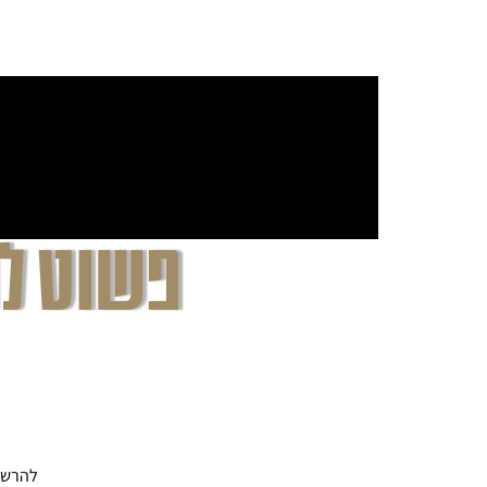
- וזה 
פשוט לה
שידור חשיפת התוכנית 
ולצאת עם הקורס, הסדנ
שלך בביטחון ובהתמ
להרשמ