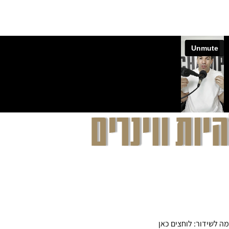
לא קורה.
יות ווינרים
המאפשרת לך להתחייב לעצמך
ה, הפוסט, התוכן או השירות
דה - כי העולם מחכה לך.
ה לשידור: לוחצים כאן