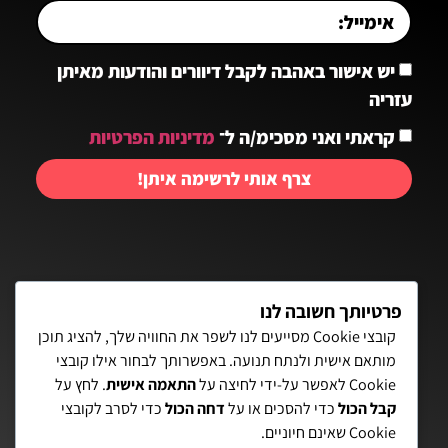
יש אישור באהבה לקבל דיוורים והודעות מאיתן
עזריה
קראתי ואני מסכימ/ה ל־
מדיניות הפרטיות
צרף אותי לרשימה איתן!
יצירת קשר:
פרטיותך חשובה לנו
קובצי Cookie מסייעים לנו לשפר את החוויה שלך, להציג תוכן
מותאם אישית ולנתח תנועה. באפשרותך לבחור אילו קובצי
פאת השולחן 15, תל-אביב
Cookie לאפשר על-ידי לחיצה על
התאמה אישית
. לחץ על
קבל הכול
כדי להסכים או על
דחה הכול
כדי לסרב לקובצי
072-3972700
Cookie שאינם חיוניים.