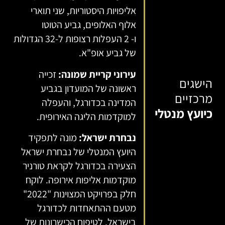
אליפויות היסטוריות, שני תוארי
אלוף האלופים, גביע הטוטו
ו- 2 העפלות רצופות ל-32 הגדולות
של גביע אופ"א.
עירוני קריית שמונה:
זכייה
הישגים
ראשונה של המועדון בגביע
מרכזיים
המדינה בכדורגל, והעפלה
כיועץ מנטלי
למוקדמות הליגה האירופית.
נבחרת ישראל:
מונה לתפקיד
היועץ המנטלי של נבחרת ישראל
הצעירה בכדורגל לקראת טורניר
מוקדמות אליפות אירופה. לוקח
חלק בפרויקט המצוינות "2022"
מטעם ההתאחדות לכדורגל
בישראל, לטיפוח הכישרונות של