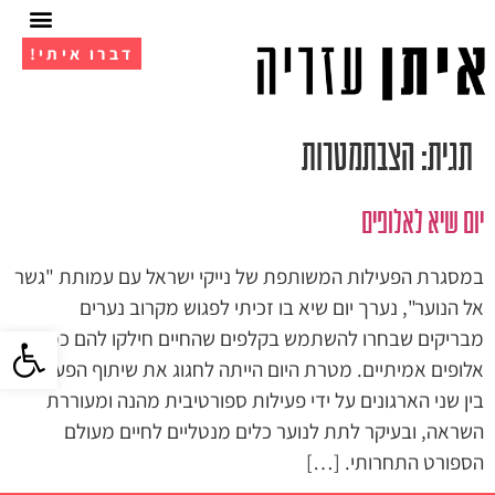
דברו איתי!
אימון 1 על 1
מועדון ה- VIP
תגית:
הצבתמטרות
יום שיא לאלופים
במסגרת הפעילות המשותפת של נייקי ישראל עם עמותת "גשר
אל הנוער", נערך יום שיא בו זכיתי לפגוש מקרוב נערים
פתח סרגל 
מבריקים שבחרו להשתמש בקלפים שהחיים חילקו להם כמו
אלופים אמיתיים. מטרת היום הייתה לחגוג את שיתוף הפעולה
בין שני הארגונים על ידי פעילות ספורטיבית מהנה ומעוררת
השראה, ובעיקר לתת לנוער כלים מנטליים לחיים מעולם
הספורט התחרותי. […]