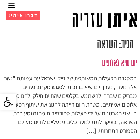
דברו איתי!
אימון 1 על 1
מועדון ה- VIP
תגית:
השראה
יום שיא לאלופים
במסגרת הפעילות המשותפת של נייקי ישראל עם עמותת "גשר
אל הנוער", נערך יום שיא בו זכיתי לפגוש מקרוב נערים
פתח סרגל 
מבריקים שבחרו להשתמש בקלפים שהחיים חילקו להם כמו
אלופים אמיתיים. מטרת היום הייתה לחגוג את שיתוף הפעולה
בין שני הארגונים על ידי פעילות ספורטיבית מהנה ומעוררת
השראה, ובעיקר לתת לנוער כלים מנטליים לחיים מעולם
הספורט התחרותי. […]