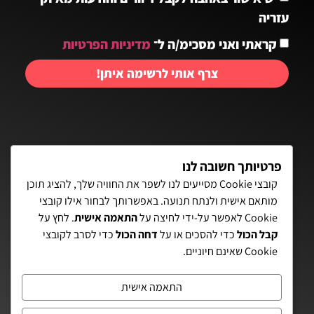
עזריה
קראתי ואני מסכימ/ה ל־
מדיניות הפרטיות
צרף אותי לרשימה איתן!
יצירת קשר:
פרטיותך חשובה לנו
קובצי Cookie מסייעים לנו לשפר את החוויה שלך, להציג תוכן
מותאם אישית ולנתח תנועה. באפשרותך לבחור אילו קובצי
פאת השולחן 15, תל-אביב
Cookie לאפשר על-ידי לחיצה על
התאמה אישית
. לחץ על
קבל הכול
כדי להסכים או על
דחה הכול
כדי לסרב לקובצי
072-3972700
Cookie שאינם חיוניים.
eitanaz2@gmail.com
התאמה אישית
הצהרת נגישות