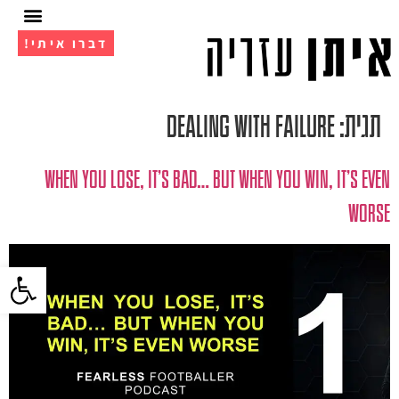
דברו איתי!
אימון 1 על 1
מועדון ה- VIP
תגית:
Dealing with failure
WHEN YOU LOSE, IT'S BAD… BUT WHEN YOU WIN, IT'S EVEN
WORSE
פתח סרגל 