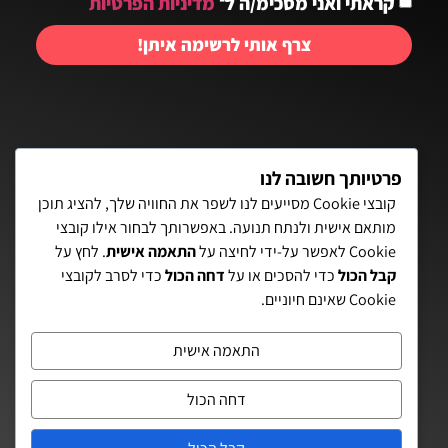
קראתי ואני מסכימ/ה ל־
מדיניות הפרטיות
צרף אותי לרשימה איתן!
יצירת קשר:
פרטיותך חשובה לנו
קובצי Cookie מסייעים לנו לשפר את החוויה שלך, להציג תוכן
מותאם אישית ולנתח תנועה. באפשרותך לבחור אילו קובצי
פאת השולחן 15, תל-אביב
Cookie לאפשר על-ידי לחיצה על
התאמה אישית
. לחץ על
קבל הכול
כדי להסכים או על
דחה הכול
כדי לסרב לקובצי
072-3972700
Cookie שאינם חיוניים.
eitanaz2@gmail.com
התאמה אישית
הצהרת נגישות
דחה הכול