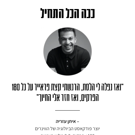
ככה הכל התחיל
״ואז נפלה לי הלסת, הרגשתי קצת פראייר על כל 180
הפרקים, ואז חזר אלי החיוך״
– איתן עזריה
יוצר פודקאסט הביולוגיה של הווינרים