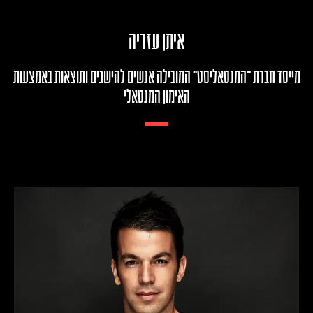
איתן עזריה
מייסד חברת ״המנטאליסט״ המובילה אנשים להישגים ותוצאות באמצעות
האימון המנטאלי