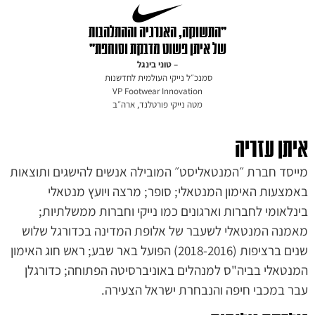
״התשוקה, האנרגיה וההתלהבות
של איתן פשוט מדבקת וסוחפת״
– טוני בינגל
סמנכ״ל נייקי העולמית לחדשנות
VP Footwear Innovation
מטה נייקי
פורטלנד, ארה״ב
יתן עזריה
יסד חברת ״המנטאליסט״ המובילה אנשים להישגים ותוצאות
מצעות האימון המנטאלי; סופר; מרצה ויועץ מנטאלי
נלאומי לחברות וארגונים כמו נייקי וחברות ממשלתיות;
מנה המנטאלי לשעבר של אלופת המדינה בכדורגל שלוש
שנים ברציפות (2018-2016) הפועל באר שבע; ראש חוג האימון
נטאלי בביה"ס למנהלים באוניברסיטה הפתוחה; כדורגלן
ר במכבי חיפה והנבחרת ישראל הצעירה.