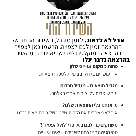
איתן עזריה, המאמן המנטלי של הספורטאים המפורסמים
ויוצר הפודקאסט #הביולוגיה_של_הווינרים
ה
ש
י
ד
ו
ר
ה
ח
י
ה
בהרצאה מיוחדת למאזיני הפודקאסט
ס
ת
י
י
ם
אבל לא לדאוג.
לזמן מוגבל,
השידור החוזר של
ההרצאה זמין לכם לצפייה, הרשמו כאן לצפייה
בהרצאה המוקלטת לפני שהיא יורדת מהאויר:
בהרצאה נדבר על:
פחות ממקום 1# = כישלון
איך עומדים בלחץ ובציפיות לספק תוצאות.
מגדיל תוצאות – מגדיל חרדות
איך שומרים על יציבות אחרי הצלחה.
מי אנחנו בלי התוצאות שלנו?
איך לא מאבדים את הזהות שלנו כשלוח התוצאות נגדנו.
משחקים כדי לנצח, או כדי ׳לא להפסיד׳?
מהי הגישה המנצחת לשבירת שיאים אישיים.