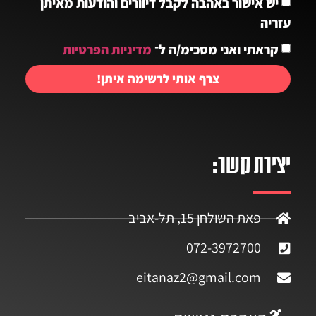
יש אישור באהבה לקבל דיוורים והודעות מאיתן
עזריה
קראתי ואני מסכימ/ה ל־
מדיניות הפרטיות
צרף אותי לרשימה איתן!
יצירת קשר:
פאת השולחן 15, תל-אביב
072-3972700
eitanaz2@gmail.com