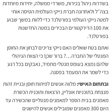
דרות ניהול בכירות, משרדי ממשלה, יחידות מיוחדות
ה״ל ולאחרונה חברת נייקי העולמית הטיסה אותי
טה נייקי העולמי בפורטלנד כדי ללוות במשך שבוע
את 100 הדירקטורים הבכירים במטה החדשנות
פורטלנד.
תם בטח שואלים האם נייקי צריכים לבחון את החוסן
נטלי של החברה…? ברור שכן! כי הצוות הניהולי
להם נמצא בעומס מנטלי מתמיד, נאבקים בכל רגע
די לשמר את המעמד בפסגה.
בתחום
האישי:
מלווה אנשים לפיתוח חוסן ובניית זהות
צחת בתוכניות אונליין, הרצאות ותוכנית הכשרת
אמנים בבית הספר למאמנים מנטליים שהכשירה עד
היום 300 מאמנים שמובילים אנשים להישגים