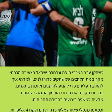
כשחקן עבר במכבי חיפה ונבחרת ישראל הצעירה הכרתי
מקרוב את הלחצים שמשתקים כדורגלנים, ולמדתי איך
להתגבר עליהם כדי להגיע להישגים ולזכות בתארים.
כבר אז חקרתי את סודות האימון המנטלי, שהוכח
מדעית כמשפר ביצועים בסביבה תחרותית.
וכמאמן מנטלי
שליווה אלפי כדורגלנים ולקח
4 אליפויות