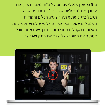
ב-5 כמאמן מנטלי עם הפועל ב״ש ומכבי חיפה
,
יצרתי
עבורך את ״מנטליות של ווינר״ – התוכנית שבה
תקבל
בדיוק את אותה השיטה, הכלים והסודות
המנטליים שספורטאי צמרת, אלופי עולם ושחקני ליגת
האלופות מקבלים ממני ביום יום. כך שגם אתה תוכל
למתוח את הפוטנציאל שלך הכי רחוק שאפשר.