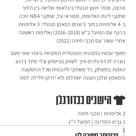
מרצה, סופר ויועץ מנטלי בינלאומי שליווה בין היתר
שחקני ליגת האלופות, ספוראי על, שחקני NBA וזכה
ב-4 אליפויות בתוך 5 שנים כמאמן מנטלי: 3 אליפויות
ברצף עם הפועל ב"ש (2016-2018) ואליפות ראשונה
אחרי עשור עם מכבי חיפה (2021)
חושף עכשיו בתוכנית המנטלית המקיפה ביותר שאי פעם
נוצרה לכדורגלנים איך לשחק בביטחון ובלי פחד ברגע
האמת במשחק, כל משחק! ולהבטיח שכל ההשקעה
והמאמץ שלכן העונה ישתלמו ולא יזרקו חלילה לפח.
הישגים ככדורגלן
2 אליפויות | מכבי חיפה
1 גביע המדינה | הפועל ר”ג
1 גביע הטוטו | מכבי הרצליה
פרטיותך חשובה לנו