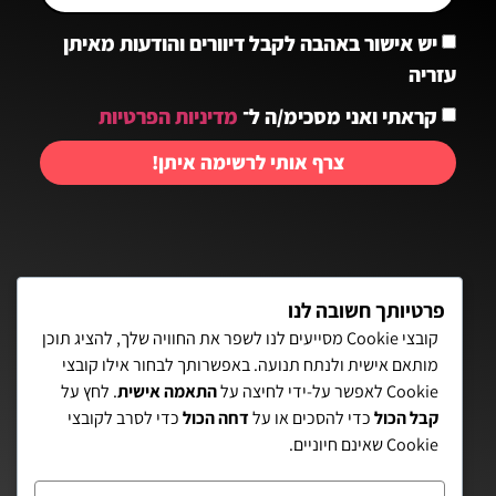
יש אישור באהבה לקבל דיוורים והודעות מאיתן
עזריה
קראתי ואני מסכימ/ה ל־
מדיניות הפרטיות
צרף אותי לרשימה איתן!
יצירת קשר:
פרטיותך חשובה לנו
קובצי Cookie מסייעים לנו לשפר את החוויה שלך, להציג תוכן
מותאם אישית ולנתח תנועה. באפשרותך לבחור אילו קובצי
פאת השולחן 15, תל-אביב
Cookie לאפשר על-ידי לחיצה על
התאמה אישית
. לחץ על
קבל הכול
כדי להסכים או על
דחה הכול
כדי לסרב לקובצי
072-3972700
Cookie שאינם חיוניים.
eitanaz2@gmail.com