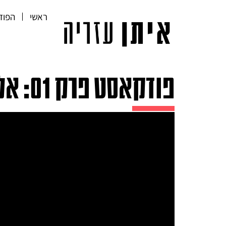
ראשי
הפוד
פודקאסט פרק 01: אלופים, מעצם היותכם.