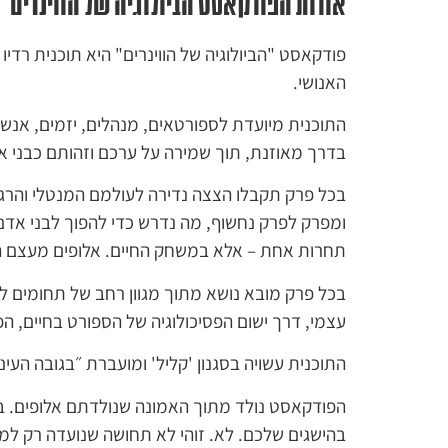
אודות הפודקאסט הביולוגיה של הווינרים
פודקאסט "הביולוגיה של הווינרים" היא תוכנית רדי
האנושי.
התוכנית מיועדת לספורטאים, מנהלים, יזמים, אנשי 
בדרך מאוזנת, תוך שמירה על ערכם וזהותם כבני אד
ומפרק לפרק נחשוף, מה נדרש כדי להפוך לבני אדם
תחרות אחת – אלא במשחק החיים. אלופים מעצם הי
בכל פרק מובא נושא מתוך מגוון רחב של תחומים למ
עצמי, דרך ישום הפסיכולוגיה של הספורט בחיים, ה
התוכנית עשויה בסגנון 'קליל' ומועברת ״בגובה העינ
הפודקאסט נולד מתוך האמונה שנולדתם אלופים. ב
בהישגים שלכם. לא. זוהי לא תחושה שנועדה רק למד