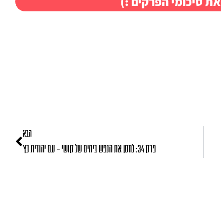
את סיכומי הפרקים :)
הבא
פרק 34: לחסן את הנפש בימים של קושי – עם יהודית כץ