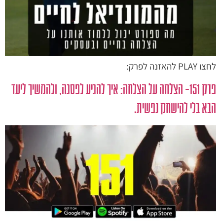
לחצו PLAY להאזנה לפרק:
פרק 151- הצלחה על הצלחה: איך להגיע לפסגה, ולהמשיך ליעד
הבא בלי להישחק נפשית.