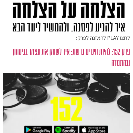
לחצו PLAY להאזנה לפרק:
פרק 152: להיות ווינרים ברשת: איך לשווק את עצמך בביטחון
ובהתמדה