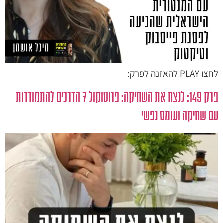
לחצו PLAY להאזנה לפרק:
פרק 149: לנצח את השחיקה: פרוטוקול 7 הדרכים להתמודדות
עם שחיקה ועומס נפשי