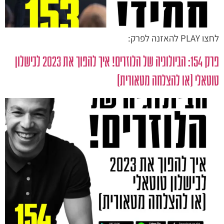
לחצו PLAY להאזנה לפרק:
פרק 154: הביולוגיה של הלוזרים! איך להפוך את 2023 לכישלון
טוטאלי (או להצלחה מטאורית)