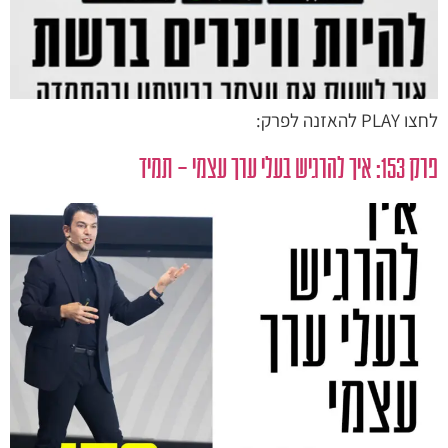
לחצו PLAY להאזנה לפרק:
פרק 153: איך להרגיש בעלי ערך עצמי – תמיד