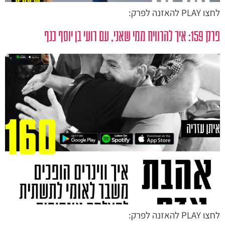
לחצו PLAY להאזנה לפרק:
פרק 159: איך להרוויח ממי שאני, עם רועי בן יוסף כנף
לחצו PLAY להאזנה לפרק: