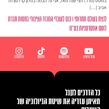
בפוסט נפרד) חצי שנה מאז, אני על הבמה במלון קרלטון תל
אביב […]
לנצח בעולם תחרותי I כנס לעובדי המגזר הציבורי בחסות חברת
לוטם אסטרטגיות בע"מ
ערוץ היוטיוב
הפודקאסט
טיקטוק
אינסטגרם
כל הדרכים לקבל
מאיתן עזריה את שיטת הביולוגיה של