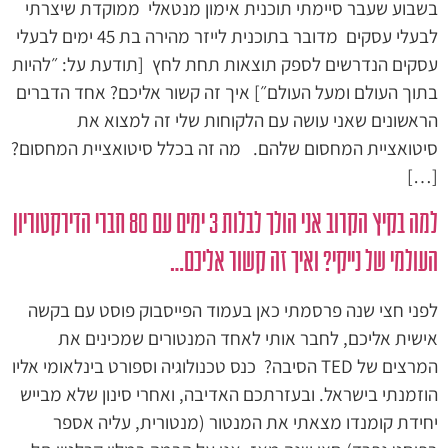
בשבוע שעבר סיימתי תוכנית אימון מנטאלי ממוקדת שיצרתי
לבעלי עסקים מדובר בתוכנית לייזר מהירה בת 45 ימים לבעלי
עסקים הנדרשים לספק תוצאות תחת לחץ [תודעת על: ״להיות
בתוך העולם ומעל העולם״] איך זה קשור אליכם? אחד הדברים
הראשונים שאני עושה עם הלקוחות שלי זה למצוא את
סיטואציית המחסום שלהם. מה זה בכלל סיטואציית המחסום?
[…]
למה בקיץ הקרוב אני הולך לבלות 3 ימים עם 80 חברי הדירקטוריון
העולמי של נייקי? ואיך זה קשור אליכם…
לפני חצי שנה פרסמתי כאן בעמוד הפייסבוק פוסט עם בקשה
אישית אליכם, לחבר אותי לאחד המנטורים שמכינים את
המרצים של TED הסיבה? כנס טכנולוגיה וספורט בינלאומי אליו
הוזמנתי בישראל. ובעזרתכם האדיבה, ואחרי סינון שלא מבייש
יחידת קומנדו מצאתי את המנטור (מנטורית, עליה אספר