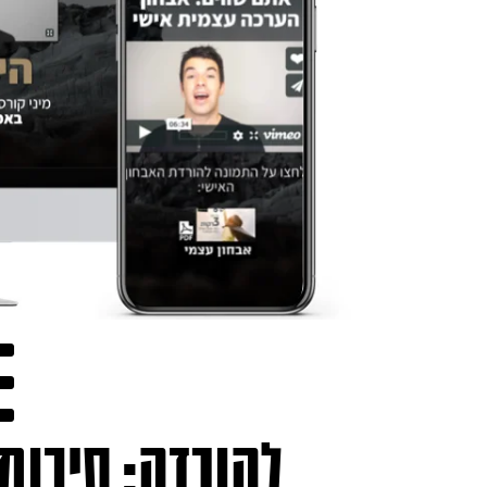
להורדה
: סיכומ