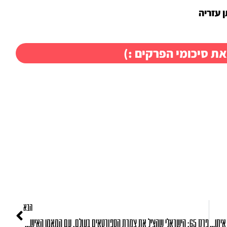
 עזריה
את סיכומי הפרקים :)
הבא
פרק 63: המדריך המלא לחוסן מנטלי במצב חירום, עם המאמן המנטלי איתן עזריה
פרק 65: הישראלי שהציל את צמרת הספורטאים בעולם, עם המאמן האישי יואב נש