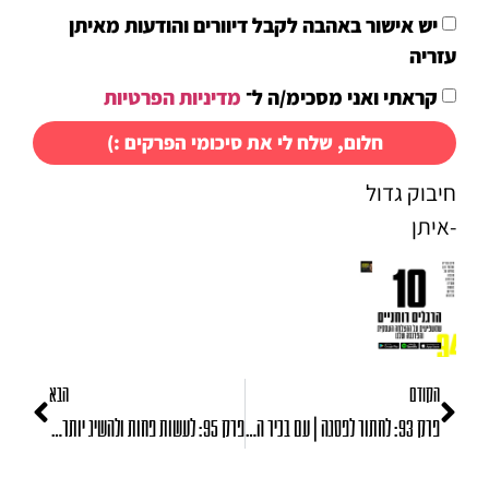
יש אישור באהבה לקבל דיוורים והודעות מאיתן
עזריה
קראתי ואני מסכימ/ה ל־
מדיניות הפרטיות
חלום, שלח לי את סיכומי הפרקים :)
חיבוק גדול
-איתן
הקודם
הבא
פרק 93: לחתור לפסגה | עם בכיר השחיינים הישראלי יעקב טומרקין
פרק 95: לעשות פחות ולהשיג יותר, על מגנוט ובריאת מציאות, עם רויטל פיזנטי