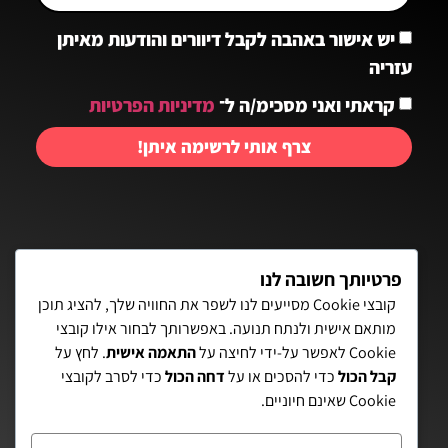
יש אישור באהבה לקבל דיוורים והודעות מאיתן
עזריה
קראתי ואני מסכימ/ה ל־
מדיניות הפרטיות
צרף אותי לרשימה איתן!
יצירת קשר:
פרטיותך חשובה לנו
קובצי Cookie מסייעים לנו לשפר את החוויה שלך, להציג תוכן
מותאם אישית ולנתח תנועה. באפשרותך לבחור אילו קובצי
פאת השולחן 15, תל-אביב
Cookie לאפשר על-ידי לחיצה על
התאמה אישית
. לחץ על
קבל הכול
כדי להסכים או על
דחה הכול
כדי לסרב לקובצי
072-3972700
Cookie שאינם חיוניים.
eitanaz2@gmail.com