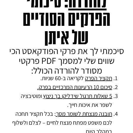
להורדה
: סיכומי
הפרקים הסודיים
של איתן
סיכמתי לך את פרקי הפודקאסט הכי
שווים שלי למסמך PDF פרקטי
מסודר להורדה הכולל:
תקציר הפרק
לקריאה ב-60 שניות.
סיכום 10 הרעיונות המרכזיים בפרק.
5 שאלות תרגול שידליקו בך ניצוץ
ומוטיבציה
לשפר את איכות חייך.
תובנה מנצחת לשומר מסך
: בכל תקציר תחכה
לכם משפט מפתח מנצח לחיים – לצלם ולשלוף
במהלך היום.