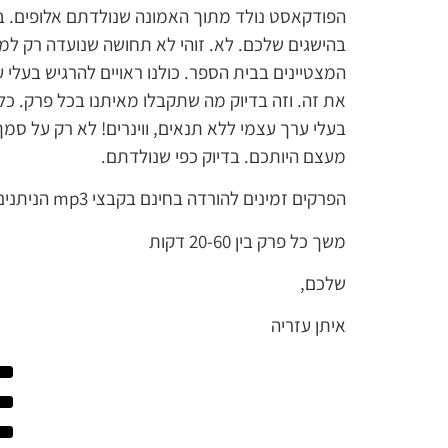
הפודקאסט נולד מתוך האמונה שנולדתם אלופים. ב
בהישגים שלכם. לא. זוהי לא תחושה שנועדה רק למד
המצטיינים בבית הספר. כולנו ראויים להרגיש בעלי ער
את זה. וזה בדיוק מה שתקבלו מאיתנו בכל פרק. כ
בעלי ערך עצמי ללא תנאים, ווינרים! לא רק על ס
מעצם היותכם. בדיוק כפי שנולדתם.
הפרקים זמינים להורדה בחינם בקבצי mp3 הניתנים להאזנה בטלפון הנייד, רדיו-דיסק ברכב או כל נגן נייד אחר.
משך כל פרק בין 20-60 דקות
שלכם,
איתן עזריה