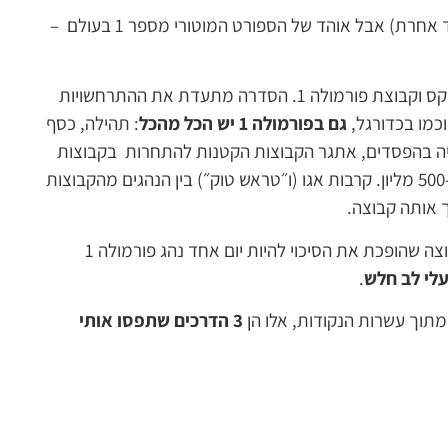
נכון, נהג פורמולה כבר לא אהיה (אשתי כנראה תעיד אחרת) אבל אוהד של הספורט המוטורי מספר 1 בעולם –
מדובר בסדרה דוקומנטרית שהופקה בשיתוף נטפליקס וקבוצת פורמולה 1. הסדרה מתעדת את ההתרחשויות
גם בפורמולה 1 יש הכל מהכל
: תהילה, כסף
טריה בהפסדים, אתגר הקבוצות הקטנות להתחרות בקבוצות
העשירות כמו מרצדס ופרארי עם תקציבים של 500-600 מליון. קרבות אגו (ו״טראש טוק״) בין הנהגים מהקבוצות
ך אותה קבוצה.
תוסיפו לזה את העבודה שיש רק 2 מקומות בכל קבוצה שהופכת את הסיכוי להיות יום אחד נהג פורמולה 1
עלי לב חלש
.
תוך עשרות הנקודות, אלו הן
3 הדרכים שתפסו אותי