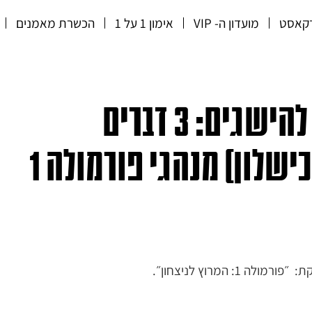
קאסט
מועדון ה- VIP
אימון 1 על 1
הכשרת מאמנים
פרק 13: לנצח במירוץ להישגים: 3 דברים
שלון) מנהגי פורמולה 1
 המרוץ לניצחון״.