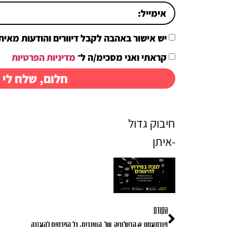
יש אישור באהבה לקבל דיוורים והודעות מאיתן
קראתי ואני מסכימ/ה ל־
מדיניות הפרטיות
חלום, שלח לי 
חיבוק גדול
-איתן
הקודם
פודקאסט #הביולוגיה_של_הווינרים: כל הפרקים להאזנה