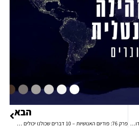
הבא
פרק 75: פסגת התודעה – גישה לא צפויה להתמודדות עם הצלחה (וכישלון)
פרק 76: פודיום האנושיות – 10 דברים שכולנו יכולים ללמוד מאלופת העולם שקרסה מנטלית ברגע האמת