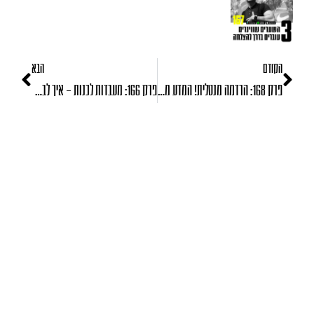
הקודם
הבא
פרק 168: הרדמה מנטלית! המדע מאחורי מימוש פוטנציאל
פרק 166: מעבדות לכנות – איך לבטא בחופשיות את התוכן שלי ברשת