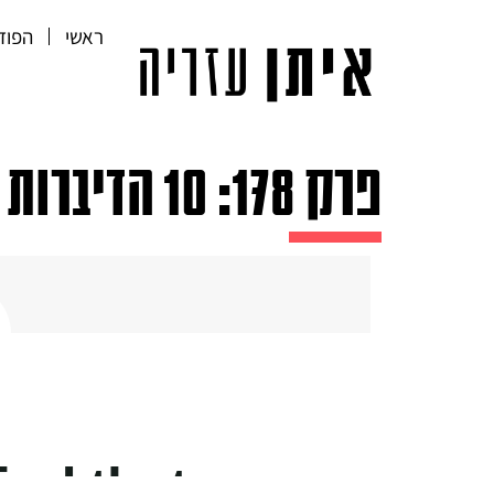
ראשי
הפוד
פרק 178: 10 הדיברות לבניית קהילה של ווינרים