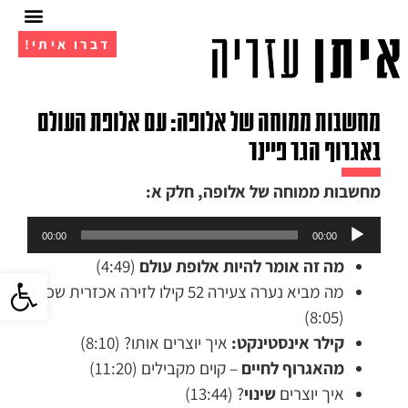
דברו איתי!
אימון 1 על 1
מועדון ה- VIP
מחשבות ממוחה של אלופה: עם אלופת העולם
באגרוף הגר פיינר
מחשבות ממוחה של אלופה, חלק א:
נגן
00:00
00:00
אודיו
מה זה אומר להיות אלופת עולם
(4:49)
פתח סרגל 
מה מביא נערה צעירה 52 קילו לזירה אכזרית שכזו?
(8:05)
קילר אינסטינקט:
איך יוצרים אותו? (8:10)
מהאגרוף לחיים
– קוים מקבילים (11:20)
איך יוצרים
שינוי
? (13:44)