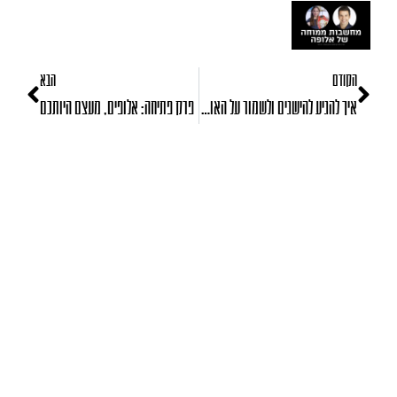
הקודם
הבא
איך להגיע להישגים ולשמור על האושר הפנימי שלך
פרק פתיחה: אלופים, מעצם היותכם