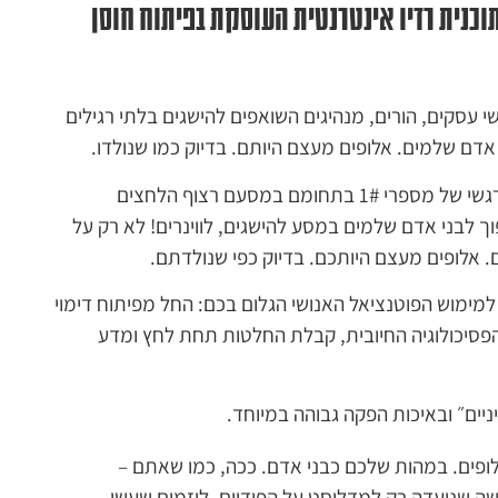
וכנית רדיו אינטרנטית העוסקת בפיתוח חוסן
 עסקים, הורים, מנהיגים השואפים להישגים בלתי רגילים
דם שלמים. אלופים מעצם היותם. בדיוק כמו שנולדו.
בכל פרק תקבלו הצצה נדירה לעולמם המנטלי והרגשי של מספרי 1# בתחומם במסעם רצוף הלחצים
ך לבני אדם שלמים במסע להישגים, לווינרים! לא רק על
אלופים מעצם היותכם. בדיוק כפי שנולדתם.
למימוש הפוטנציאל האנושי הגלום בכם: החל מפיתוח דימוי
 הפסיכולוגיה החיובית, קבלת החלטות תחת לחץ ומדע
ניים״ ובאיכות הפקה גבוהה במיוחד.
פים. במהות שלכם כבני אדם. ככה, כמו שאתם –
שה שנועדה רק למדליסט על הפודיום, ליזמים שעשו