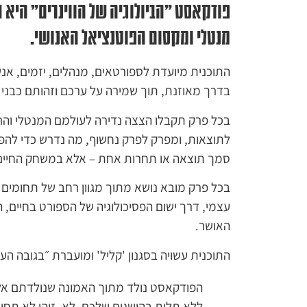
פודקאסט "הביולוגיה של הווינרים" היא ת
מנטלי ומקסום הפוטנציאל האנושי.
התוכנית מיועדת לספורטאים, מנהלים, יזמים, אנשי
בדרך מאוזנת, תוך שמירה על ערכם וזהותם כבני א
לתוצאות, ומפרק לפרק נחשוף, מה נדרש כדי להפו
סמך תוצאה או תחרות אחת – אלא במשחק החיים. 
בכל פרק מובא נושא מתוך מגוון רחב של תחומים 
עצמי, דרך ישום הפסיכולוגיה של הספורט בחיים,
האושר.
התוכנית עשויה בסגנון 'קליל' ומועברת ״בגובה העי
הפודקאסט נולד מתוך האמונה שנולדתם אלו
ללא תלות בהישגים שלכם. לא. זוהי לא תחו