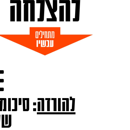
להורדה
: סיכומ
של