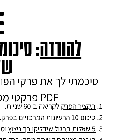
להורדה
: סיכומ
של
סיכמתי לך את פרקי הפו
PDF פרקטי מסודר להורדה הכולל:
תקציר הפרק
לקריאה ב-60 שניות.
סיכום 10 הרעיונות המרכזיים בפרק.
5 שאלות תרגול שידליקו בך ניצוץ
ומו
תובנה מנצחת לשומר מסך
: בכל ת