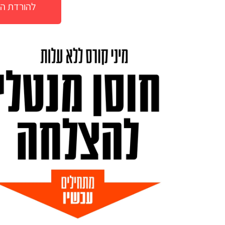
להורדת הק