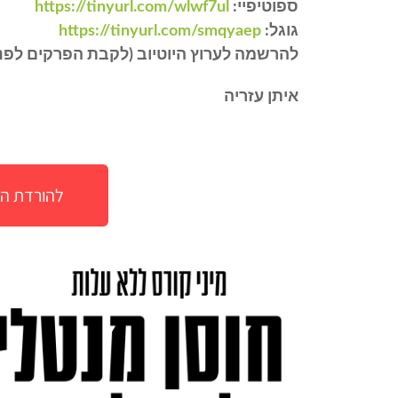
ספוטיפיי:
https://tinyurl.com/wlwf7ul
גוגל:
https://tinyurl.com/smqyaep
להרשמה לערוץ היוטיוב (לקבת הפרקים לפני
איתן עזריה
להורדת הק