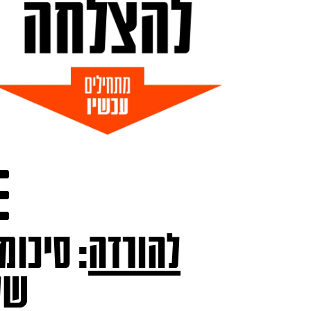
להורדה
: סיכומ
של