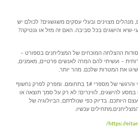
, מנהלים מצוינים ובעלי עסקים משגשגים? לכולם יש
עי-שיא והישגים בכל סביבה. האם זה מזל או גנטיקה?
 סודות ההצלחה המוכחים של המצליחנים בספורט –
תית – ועשיתי להם המרה לאנשים פרטיים, מאמנים,
שיגו את המטרות שלכם. מהר יותר.
בכל פרק תקבלו הצצה נדירה לעולמם המנטלי והרגשי של מספרי 1# בתחומם. ומפרק לפרק נחשוף
במסע להישגים, לווינרים! לא רק על סמך תוצאה או
ם היותכם. בדיוק כפי שנולדתם. הביולוגיה של
המצליחנים.מתחילים עכשיו.
https://eitan